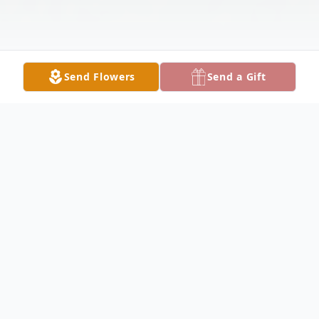
Send Flowers
Send a Gift
Obituary
Con profundo dolor anunciamos el
fallecimiento de Solfina Farias Solorio, de